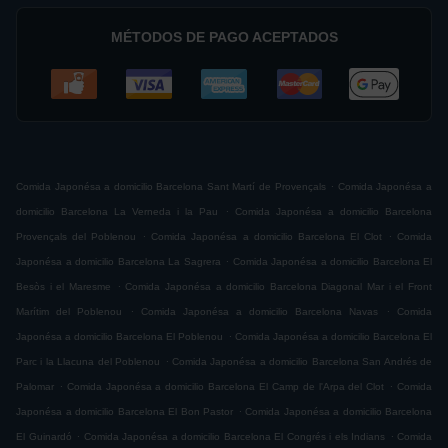
MÉTODOS DE PAGO ACEPTADOS
.
Comida Japonésa a domicilio Barcelona Sant Martí de Provençals
Comida Japonésa a
.
domicilio Barcelona La Verneda i la Pau
Comida Japonésa a domicilio Barcelona
.
.
Provençals del Poblenou
Comida Japonésa a domicilio Barcelona El Clot
Comida
.
Japonésa a domicilio Barcelona La Sagrera
Comida Japonésa a domicilio Barcelona El
.
Besòs i el Maresme
Comida Japonésa a domicilio Barcelona Diagonal Mar i el Front
.
.
Marítim del Poblenou
Comida Japonésa a domicilio Barcelona Navas
Comida
.
Japonésa a domicilio Barcelona El Poblenou
Comida Japonésa a domicilio Barcelona El
.
Parc i la Llacuna del Poblenou
Comida Japonésa a domicilio Barcelona San Andrés de
.
.
Palomar
Comida Japonésa a domicilio Barcelona El Camp de l'Arpa del Clot
Comida
.
Japonésa a domicilio Barcelona El Bon Pastor
Comida Japonésa a domicilio Barcelona
.
.
El Guinardó
Comida Japonésa a domicilio Barcelona El Congrés i els Indians
Comida