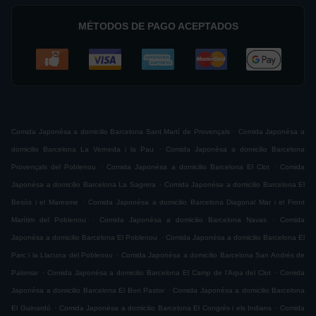
MÉTODOS DE PAGO ACEPTADOS
.
Comida Japonésa a domicilio Barcelona Sant Martí de Provençals
Comida Japonésa a
.
domicilio Barcelona La Verneda i la Pau
Comida Japonésa a domicilio Barcelona
.
.
Provençals del Poblenou
Comida Japonésa a domicilio Barcelona El Clot
Comida
.
Japonésa a domicilio Barcelona La Sagrera
Comida Japonésa a domicilio Barcelona El
.
Besòs i el Maresme
Comida Japonésa a domicilio Barcelona Diagonal Mar i el Front
.
.
Marítim del Poblenou
Comida Japonésa a domicilio Barcelona Navas
Comida
.
Japonésa a domicilio Barcelona El Poblenou
Comida Japonésa a domicilio Barcelona El
.
Parc i la Llacuna del Poblenou
Comida Japonésa a domicilio Barcelona San Andrés de
.
.
Palomar
Comida Japonésa a domicilio Barcelona El Camp de l'Arpa del Clot
Comida
.
Japonésa a domicilio Barcelona El Bon Pastor
Comida Japonésa a domicilio Barcelona
.
.
El Guinardó
Comida Japonésa a domicilio Barcelona El Congrés i els Indians
Comida